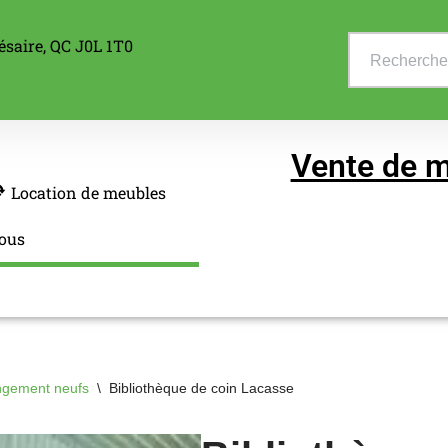
ésaire, QC J0L 1T0
Vente de m
Location de meubles
ous
ngement neufs
\
Bibliothèque de coin Lacasse