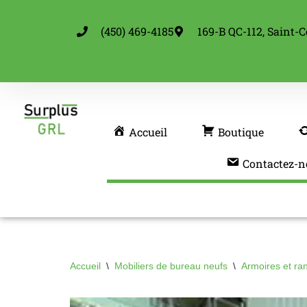
(450) 469-4185
169-B QC-112, Saint-C
Aller
au
contenu
Accueil
Boutique
Contactez-n
Accueil
\
Mobiliers de bureau neufs
\
Armoires et ra