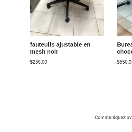
fauteuils ajustable en
Bure
mesh noir
choco
$
259.00
$
550.0
Communiquez avec