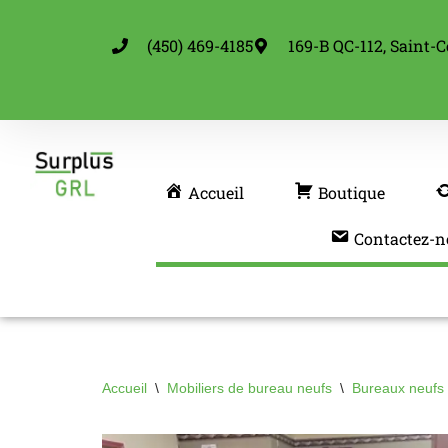
(450) 469-4185
169-B QC-112, Saint-C
Aller
au
contenu
Accueil
Boutique
Contactez-n
Accueil
\
Mobiliers de bureau neufs
\
Bureaux neufs