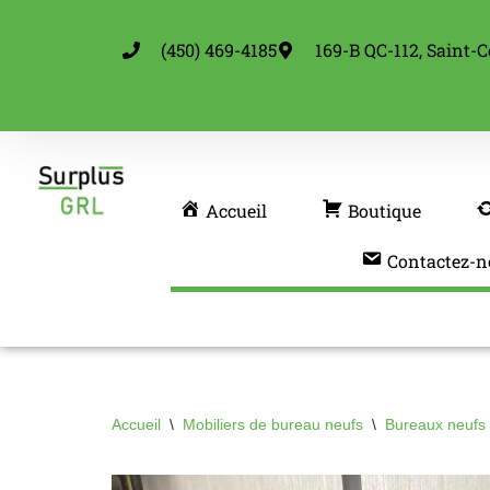
(450) 469-4185
169-B QC-112, Saint-C
Aller
au
contenu
Accueil
Boutique
Contactez-n
Accueil
\
Mobiliers de bureau neufs
\
Bureaux neufs