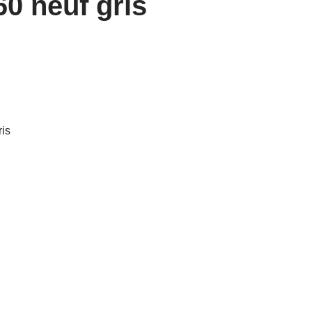
60 neuf gris
ris