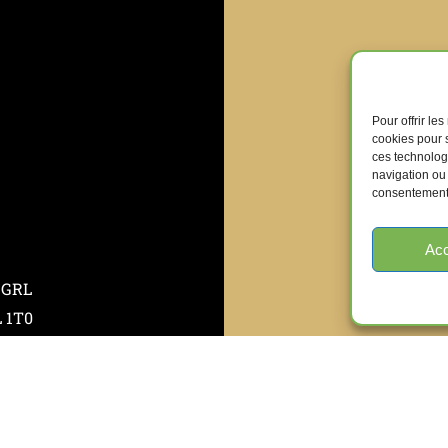
Pour offrir le
cookies pour s
ces technolog
navigation ou 
consentement p
Acc
 GRL
L 1T0