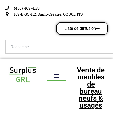
(450) 469-4185
Aller
169-B QC-112, Saint-Césaire, QC J0L 1T0
au
contenu
Liste de diffusion
Vente de
meubles
de
bureau
neufs &
usagés