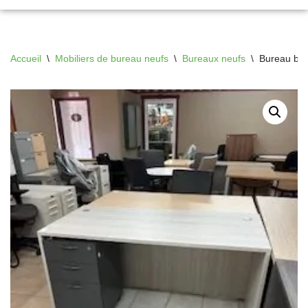
Accueil
\
Mobiliers de bureau neufs
\
Bureaux neufs
\
Bureau bou