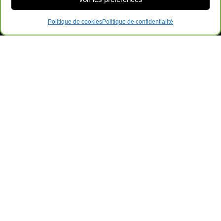
Politique de cookies
Politique de confidentialité
Ameublements de Bureau Surplus GRL
169-B QC-112, Saint-Césaire, QC J0L 1T0
Contactez-Nous