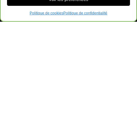
Politique de cookies
Politique de confidentialité
Ameublements de Bureau Surplus GRL
169-B QC-112, Saint-Césaire, QC J0L 1T0
Contactez-Nous