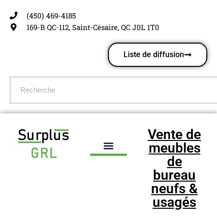
(450) 469-4185
Aller
169-B QC-112, Saint-Césaire, QC J0L 1T0
au
contenu
Liste de diffusion
Vente de
meubles
de
bureau
neufs &
usagés