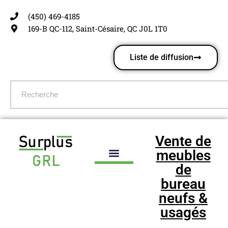
(450) 469-4185
Aller
169-B QC-112, Saint-Césaire, QC J0L 1T0
au
contenu
Liste de diffusion
Vente de
meubles
de
bureau
neufs &
usagés