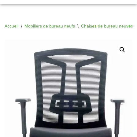
Accueil
\
Mobiliers de bureau neufs
\
Chaises de bureau neuves
\