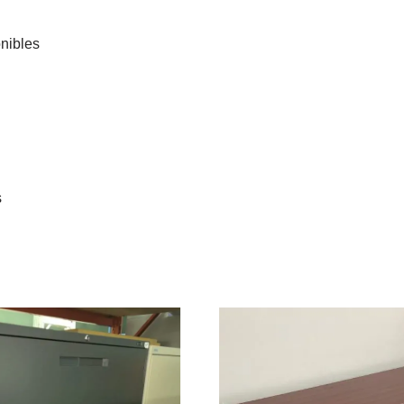
onibles
s