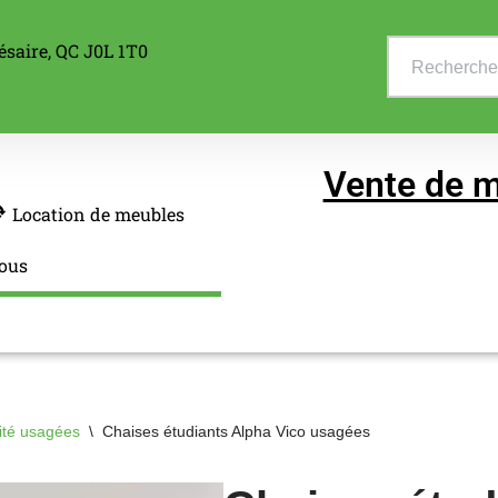
ésaire, QC J0L 1T0
Vente de m
Location de meubles
ous
vité usagées
\
Chaises étudiants Alpha Vico usagées