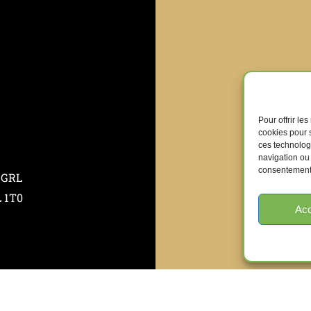
Pour offrir le
cookies pour s
ces technolog
navigation ou 
consentement p
 GRL
L 1T0
Acc