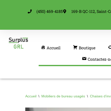
(450) 469-4185
169-B QC-112, Saint-C
Aller
au
contenu
Accueil
Boutique
Contactez-n
Accueil
\
Mobiliers de bureau usagés
\
Chaises d’in