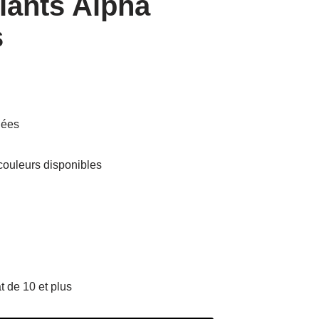
iants Alpha
s
gées
 couleurs disponibles
 de 10 et plus