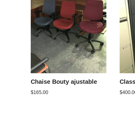
Chaise Bouty ajustable
Class
$
165.00
$
400.0