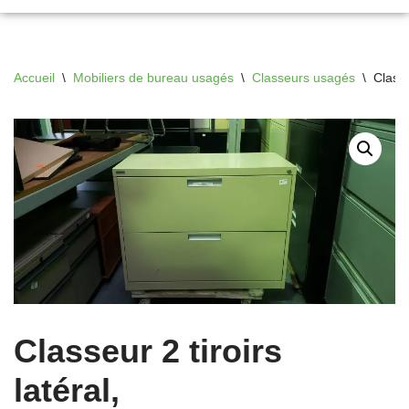
Accueil
\
Mobiliers de bureau usagés
\
Classeurs usagés
\
Classe
Classeur 2 tiroirs
latéral,