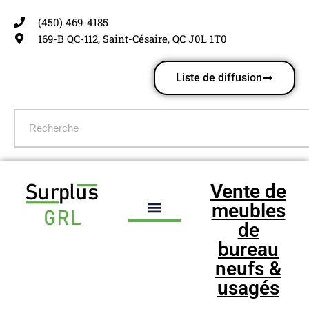
(450) 469-4185
Aller
169-B QC-112, Saint-Césaire, QC J0L 1T0
au
contenu
Liste de diffusion
Vente de
meubles
de
bureau
neufs &
usagés