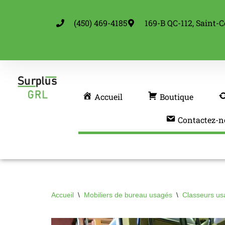
(450) 469-4185
169-B QC-112, Saint-C
Aller
au
contenu
Accueil
Boutique
Contactez-n
Accueil
\
Mobiliers de bureau usagés
\
Classeurs us