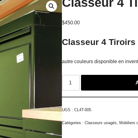
Classeur 4 Ti
$
450.00
Classeur 4 Tiroirs 
autre couleurs disponible en invent
UGS :
CL4T-005
Catégories :
Classeurs usagés
,
Mobiliers