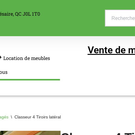
ésaire, QC J0L 1T0
Vente de m
Location de meubles
ous
agés
\
Classeur 4 Tiroirs latéral