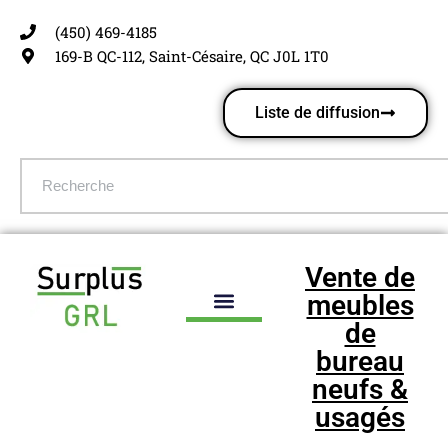
(450) 469-4185
Aller
169-B QC-112, Saint-Césaire, QC J0L 1T0
au
contenu
Liste de diffusion
Vente de
meubles
de
bureau
neufs &
usagés