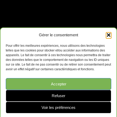
Gérer le consentement
Pour offrir les meilleures expériences, nous utilisons des technologies
telles que les cookies pour stocker et/ou accéder aux informations des
appareils. Le fait de consentir à ces technologies nous permettra de traiter
des données telles que le comportement de navigation ou les ID uniques
sur ce site. Le fait de ne pas consentir ou de retirer son consentement peut
avoir un effet négatif sur certaines caractéristiques et fonctions.
Ameublements de Bureau Surplus GRL
Accepter
169-B QC-112, Saint-Césaire, QC J0L 1T0
Refuser
Voir les préférences
Contactez-Nous