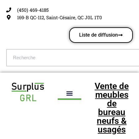
(450) 469-4185
Aller
169-B QC-112, Saint-Césaire, QC J0L 1T0
au
contenu
Liste de diffusion
Vente de
meubles
de
bureau
neufs &
usagés