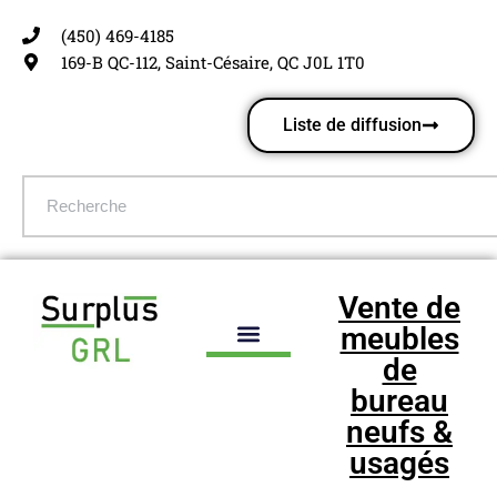
(450) 469-4185
Aller
169-B QC-112, Saint-Césaire, QC J0L 1T0
au
contenu
Liste de diffusion
Vente de
meubles
de
bureau
neufs &
usagés