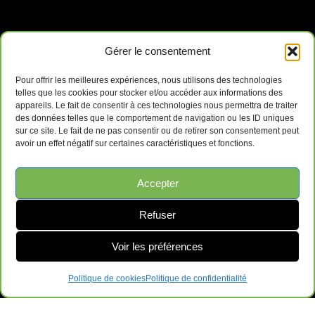
Gérer le consentement
Pour offrir les meilleures expériences, nous utilisons des technologies
telles que les cookies pour stocker et/ou accéder aux informations des
appareils. Le fait de consentir à ces technologies nous permettra de traiter
des données telles que le comportement de navigation ou les ID uniques
sur ce site. Le fait de ne pas consentir ou de retirer son consentement peut
avoir un effet négatif sur certaines caractéristiques et fonctions.
Accepter
Refuser
Ameublements de Bureau Surplus GRL
Voir les préférences
169-B QC-112, Saint-Césaire, QC J0L 1T0
Politique de cookies
Politique de confidentialité
Contactez-Nous