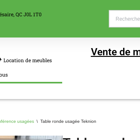
ésaire, QC J0L 1T0
Vente de m
Location de meubles
ous
nférence usagées
\
Table ronde usagée Teknion