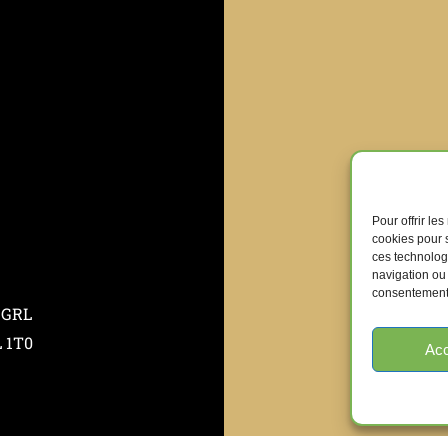
Pour offrir le
cookies pour s
ces technolog
navigation ou 
consentement p
 GRL
L 1T0
Acc