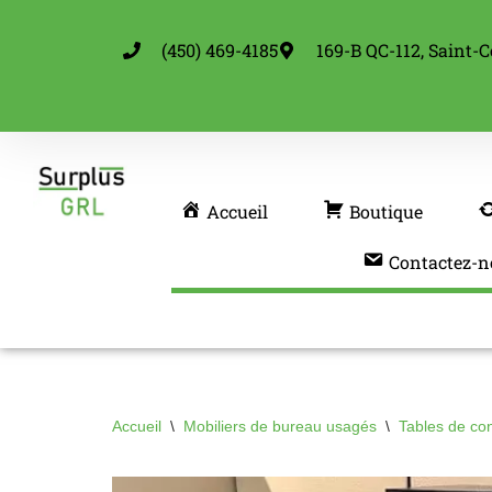
(450) 469-4185
169-B QC-112, Saint-C
Aller
au
contenu
Accueil
Boutique
Contactez-n
Accueil
\
Mobiliers de bureau usagés
\
Tables de co