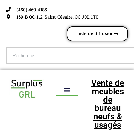
(450) 469-4185
Aller
169-B QC-112, Saint-Césaire, QC J0L 1T0
au
contenu
Liste de diffusion
Vente de
meubles
de
bureau
neufs &
usagés