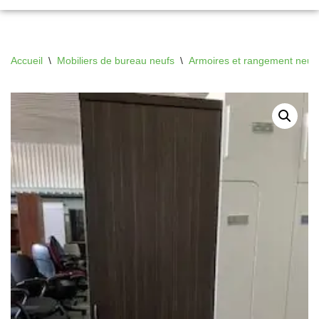
Accueil
\
Mobiliers de bureau neufs
\
Armoires et rangement neuf