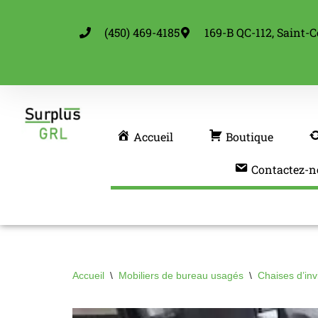
(450) 469-4185
169-B QC-112, Saint-C
Aller
au
contenu
Accueil
Boutique
Contactez-n
Accueil
\
Mobiliers de bureau usagés
\
Chaises d’in