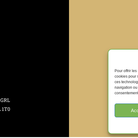
Pour offrir le
cookies pour s
ces technolog
navigation ou 
consentement p
 GRL
L 1T0
Acc