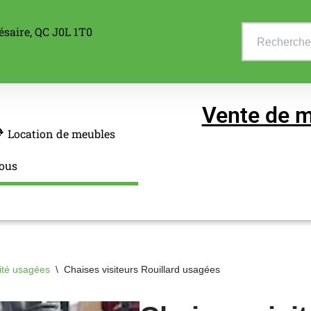
ésaire, QC J0L 1T0
Vente de m
Location de meubles
ous
vité usagées
\
Chaises visiteurs Rouillard usagées