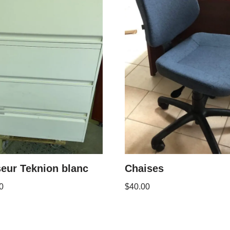
eur Teknion blanc
Chaises
0
$
40.00