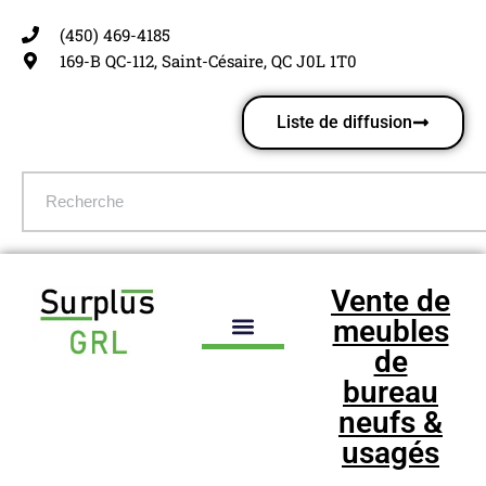
(450) 469-4185
Aller
169-B QC-112, Saint-Césaire, QC J0L 1T0
au
contenu
Liste de diffusion
Vente de
meubles
de
bureau
neufs &
usagés