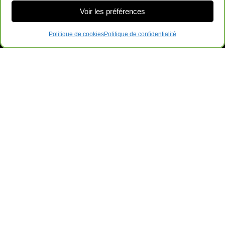
Voir les préférences
Politique de cookies
Politique de confidentialité
Ameublements de Bureau Surplus GRL
169-B QC-112, Saint-Césaire, QC J0L 1T0
Contactez-Nous