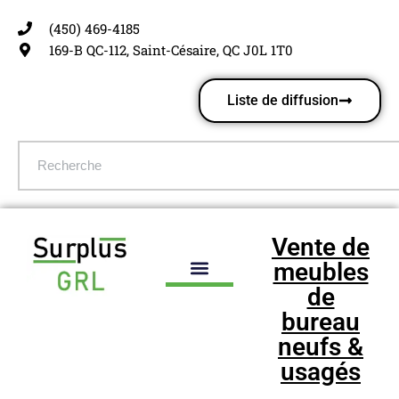
(450) 469-4185
Aller
169-B QC-112, Saint-Césaire, QC J0L 1T0
au
contenu
Liste de diffusion
Vente de
meubles
de
bureau
neufs &
usagés