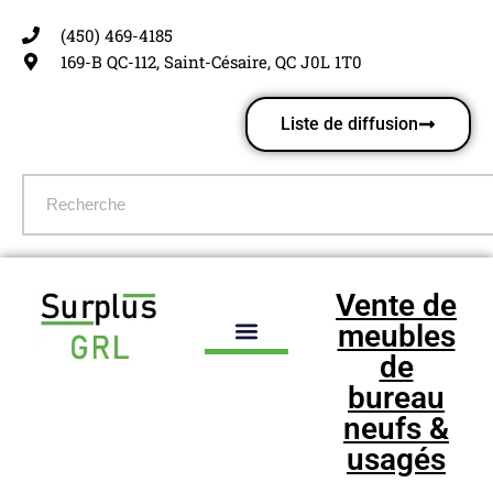
(450) 469-4185
Aller
169-B QC-112, Saint-Césaire, QC J0L 1T0
au
contenu
Liste de diffusion
Vente de
meubles
de
bureau
neufs &
usagés