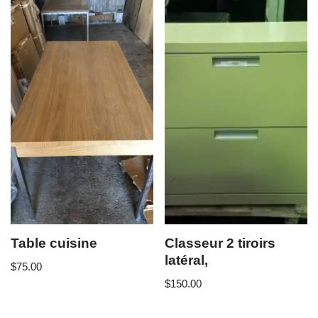
Table cuisine
Classeur 2 tiroirs
latéral,
$
75.00
$
150.00