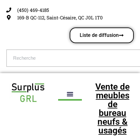
(450) 469-4185
Aller
169-B QC-112, Saint-Césaire, QC J0L 1T0
au
contenu
Liste de diffusion
Vente de
meubles
de
bureau
neufs &
usagés