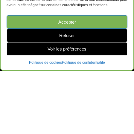
avoir un effet négatif sur certaines caractéristiques et fonctions.
Accepter
Refuser
Voir les préférences
Politique de cookies
Politique de confidentialité
Ameublements de Bureau Surplus GRL
169-B QC-112, Saint-Césaire, QC J0L 1T0
Contactez-Nous