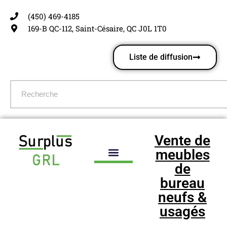
(450) 469-4185
Aller
169-B QC-112, Saint-Césaire, QC J0L 1T0
au
contenu
Liste de diffusion
Vente de
meubles
de
bureau
neufs &
usagés