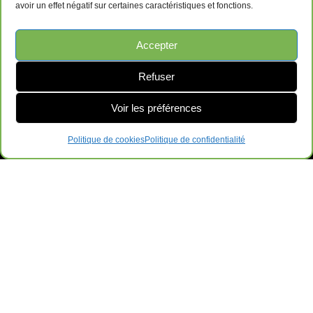
avoir un effet négatif sur certaines caractéristiques et fonctions.
Accepter
Ameublements de Bureau Surplus GRL
Refuser
169-B QC-112, Saint-Césaire, QC J0L 1T0
Voir les préférences
Politique de cookies
Politique de confidentialité
Contactez-Nous