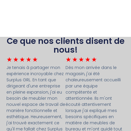
Ce que nos clients disent de
nous!
★
★
★
★
★
★
★
★
★
★
Je tenais à partager mon
Dès mon arrivée dans le
expérience incroyable chez
magasin, j'ai été
Surplus GRL. En tant que
chaleureusement accueilli
dirigeant d'une entreprise
par une équipe
en pleine expansion, j'ai eu
compétente et
besoin de meubler mon
attentionnée. Ils m'ont
nouvel espace de travail de
écouté attentivement
manière fonctionnelle et
lorsque j'ai expliqué mes
esthétique. Heureusement,
besoins spécifiques en
j'ai trouvé exactement ce
matière de meubles de
qu'il me fallait chez Surplus
bureau et m'ont guidé tout