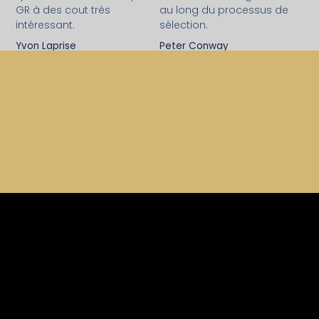
GR à des cout très
au long du processus de
intéressant.
sélection.
Yvon Laprise
Peter Conway