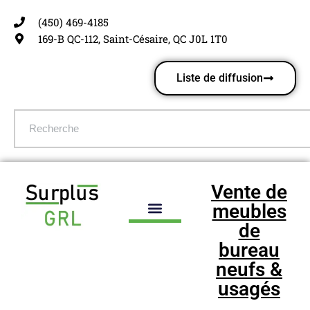
(450) 469-4185
Aller
169-B QC-112, Saint-Césaire, QC J0L 1T0
au
contenu
Liste de diffusion
Vente de
meubles
de
bureau
neufs &
usagés