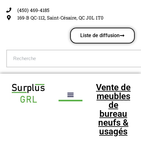
(450) 469-4185
Aller
169-B QC-112, Saint-Césaire, QC J0L 1T0
au
contenu
Liste de diffusion
Vente de
meubles
de
bureau
neufs &
usagés