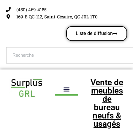
(450) 469-4185
Aller
169-B QC-112, Saint-Césaire, QC J0L 1T0
au
contenu
Liste de diffusion
Vente de
meubles
de
bureau
neufs &
usagés