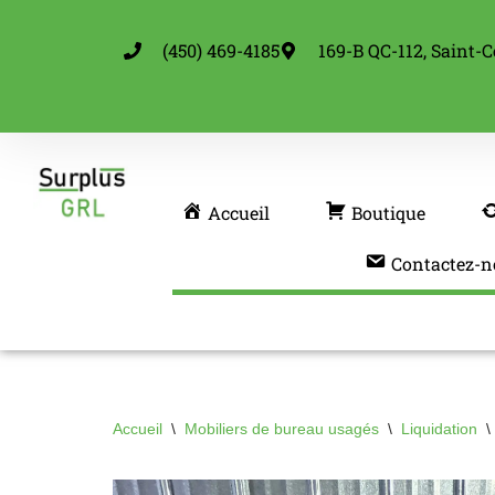
(450) 469-4185
169-B QC-112, Saint-C
Aller
au
contenu
Accueil
Boutique
Contactez-n
Accueil
\
Mobiliers de bureau usagés
\
Liquidation
\